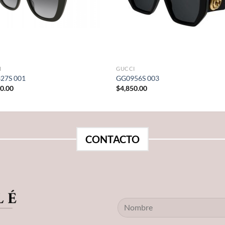
I
GUCCI
27S 001
GG0956S 003
00.00
$
4,850.00
CONTACTO