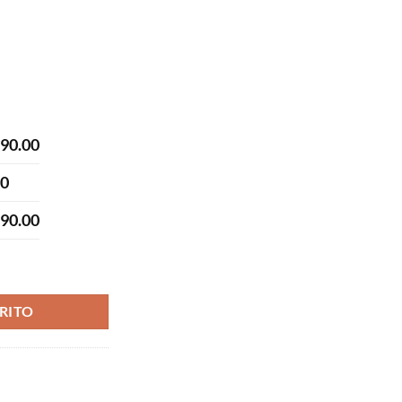
990.00
00
990.00
RITO