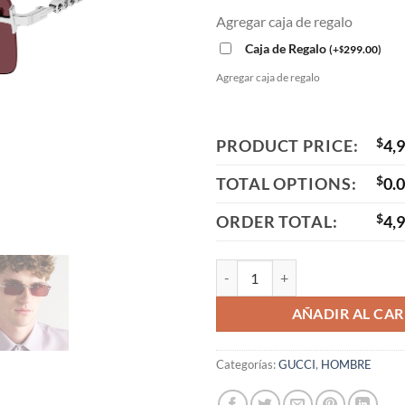
Agregar caja de regalo
Caja de Regalo
(
+
299.00
)
$
Agregar caja de regalo
PRODUCT PRICE:
$
4,
TOTAL OPTIONS:
$
0.
ORDER TOTAL:
$
4,
GG1941S BURGUNDY cantidad
AÑADIR AL CAR
Categorías:
GUCCI
,
HOMBRE