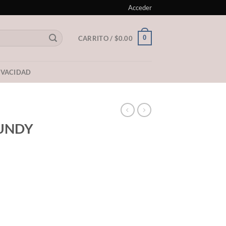
Acceder
0
CARRITO /
$
0.00
RIVACIDAD
UNDY