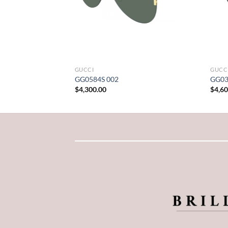
GUCCI
GUCC
GG0584S 002
GG03
$
4,300.00
$
4,6