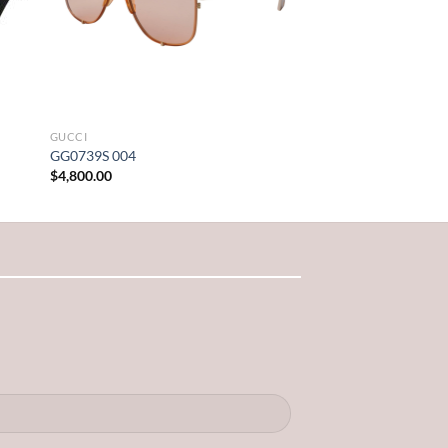
GUCCI
GG0739S 004
$
4,800.00