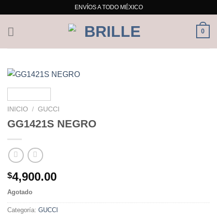
Skip
ENVÍOS A TODO MÉXICO
to
content
0
INICIO
/
GUCCI
GG1421S NEGRO
4,900.00
$
Agotado
Categoría:
GUCCI