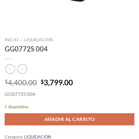
INICIO
/
LIQUIDACION
GG0772S 004
Original
Current
4,400.00
3,799.00
$
$
price
price
GG0772S 004
was:
is:
$4,400.00.
$3,799.00.
1 disponibles
AÑADIR AL CARRITO
Categoría:
LIQUIDACION